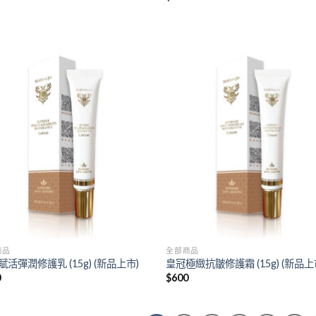
Add to
Add
wishlist
wish
商品
全部商品
活彈潤修護乳 (15g) (新品上市)
皇冠極緻抗皺修護霜 (15g) (新品上
0
$
600