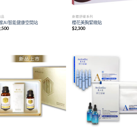
商品
身體舒緩系列
家AI智能健康空間站
櫻花美胸緊緻貼
,500
$
2,300
Add to
Add
wishlist
wish