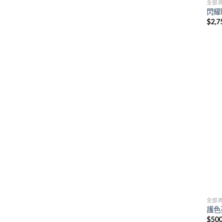
全部
閃耀
$
2,7
全部
護色
$
50