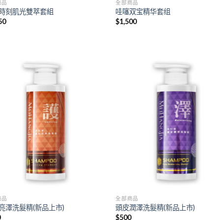
商品
全部商品
時刻肌光雙萃套組
哇噻双宝精华套组
50
$
1,500
Add to
Add
wishlist
wish
商品
全部商品
亮澤洗髮精(新品上市)
頭皮潤澤洗髮精(新品上市)
0
$
500