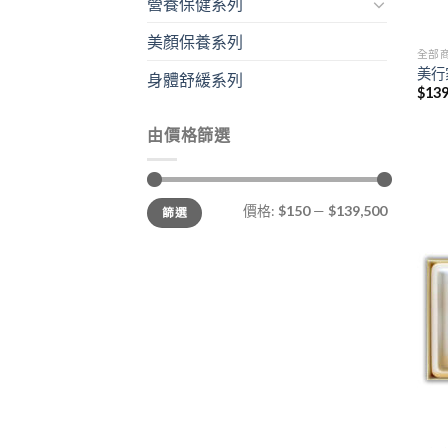
營養保健系列
美顏保養系列
全部
美行
身體舒緩系列
$
139
由價格篩選
最
最
價格:
$150
—
$139,500
篩選
低
高
價
價
格
格