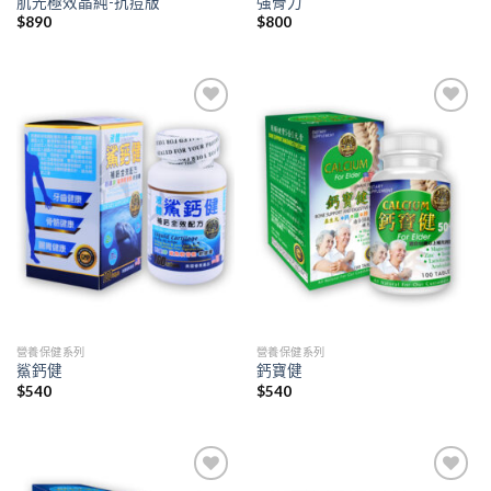
肌光極效晶純-抗痘版
強骨力
$
890
$
800
Add to
Add to
wishlist
wishlist
營養保健系列
營養保健系列
鯊鈣健
鈣寶健
$
540
$
540