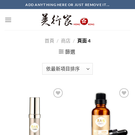
Skip
ADD ANYTHING HERE OR JUST REMOVE IT...
to
content
首頁
/
商店
/
頁面 4
篩選
Add to
Add to
wishlist
wishlist