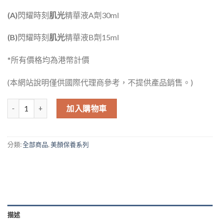
(A)
閃耀時刻
肌光
精華液A劑30ml
(
B
)
閃耀時刻
肌光
精華液B劑15ml
*所有價格均為港幣計價
(本網站說明僅供國際代理商參考，不提供產品銷售。)
閃耀時刻肌光雙萃套組 數量
加入購物車
分類:
全部商品
,
美顏保養系列
描述