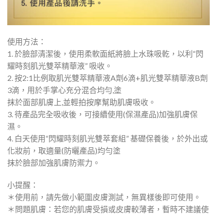
使用方法：
1. 於臉部清潔後，使用柔軟面紙將臉上水珠吸乾，以利“閃
耀時刻肌光雙萃精華液” 吸收。
2. 按2:1比例取肌光雙萃精華液A劑6滴+肌光雙萃精華液B劑
3滴，用於手掌心充分混合均勻,塗
抹於面部肌膚上,並輕拍按摩幫助肌膚吸收。
3. 待產品完全吸收後，可接續使用(保濕產品)加強肌膚保
濕。
4. 白天使用“閃耀時刻肌光雙萃套組” 基礎保養後，於外出或
化妝前，取適量(防曬產品)均勻塗
抹於臉部加強肌膚防禦力。
小提醒：
＊使用前，請先做小範圍皮膚測試，無異樣後即可使用。
＊問題肌膚：若您的肌膚受損或皮膚較薄者，暫時不建議使