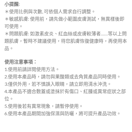
小提醒:
＊使用比例與次數, 可依個人需求自行調整。
＊敏感肌膚: 使用前，請先做小範圍皮膚測試，無異樣後即
可使用。
＊問題肌膚: 如激素皮炎、紅血絲或皮膚較薄者……等以上問
題肌膚，暫時不建議使用，待您肌膚恢復健康時，再使用本
品。
使用注意事項：
1.使用前請詳閱使用方法。
2.使用本產品時，請勿與果酸類或去角質產品同時使用。
3.僅供外用，若不慎誤入眼睛，請立即用清水沖洗。
4.本產品不適合敷蓋或塗抹於有傷口、紅腫或異常症狀之部
位。
5.使用後若有異常現象，請暫停使用。
6.使用本產品期間加強保濕與防曬，將可提升產品功效。