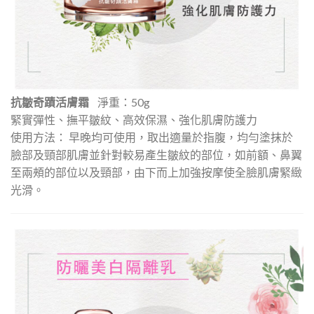
抗皺奇蹟活膚霜
淨重：50g
緊實彈性、撫平皺紋、高效保濕、強化肌膚防護力
使用方法： 早晚均可使用，取出適量於指腹，均勻塗抹於
臉部及頸部肌膚並針對較易產生皺紋的部位，如前額、鼻翼
至兩頰的部位以及頸部，由下而上加強按摩使全臉肌膚緊緻
光滑。