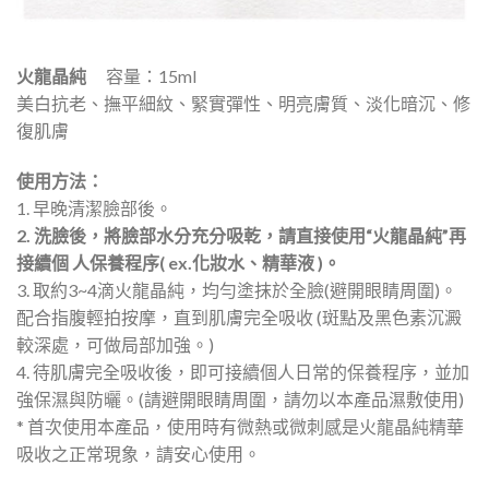
火龍晶純
容量：15ml
美白抗老、撫平細紋、緊實彈性、明亮膚質、淡化暗沉、修
復肌膚
使用方法：
1. 早晚清潔臉部後。
2. 洗臉後，將臉部水分充分吸乾，請直接使用“火龍晶純”再
接續個 人保養程序( ex.化妝水、精華液 )。
3. 取約3~4滴火龍晶純，均勻塗抹於全臉(避開眼睛周圍)。
配合指腹輕拍按摩，直到肌膚完全吸收 (斑點及黑色素沉澱
較深處，可做局部加強。)
4. 待肌膚完全吸收後，即可接續個人日常的保養程序，並加
強保濕與防曬。(請避開眼睛周圍，請勿以本產品濕敷使用)
* 首次使用本產品，使用時有微熱或微刺感是火龍晶純精華
吸收之正常現象，請安心使用。