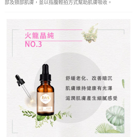
部及頸部肌膚，並以指腹輕拍方式幫助肌膚吸收。