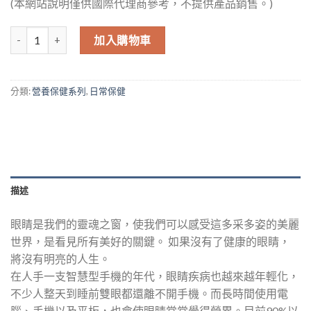
(本網站說明僅供國際代理商參考，不提供產品銷售。)
眼明亮 數量
加入購物車
分類:
營養保健系列
,
日常保健
描述
眼睛是我們的靈魂之窗，使我們可以感受這多采多姿的美麗
世界，是看見所有美好的關鍵。 如果沒有了健康的眼睛，
將沒有明亮的人生。
在人手一支智慧型手機的年代，眼睛疾病也越來越年輕化，
不少人整天到睡前雙眼都還離不開手機。而長時間使用電
腦、手機以及平板，也會使眼睛常常覺得勞累。目前90%以