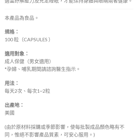
適當紓解壓力及充足睡眠，才能保持身體與眼睛兩者健康。
本產品為食品。
規格：
100 粒（CAPSULES ）
適用對象：
成人保健（男女適用）
*孕婦、哺乳期間請諮詢醫生指示。
用法：
每天2次、每次1~2粒
出產地：
美國
(由於原材料採購或季節影響，使每批製成品顏色略有不
同，惟絕不影響產品質素，可安心服用。)