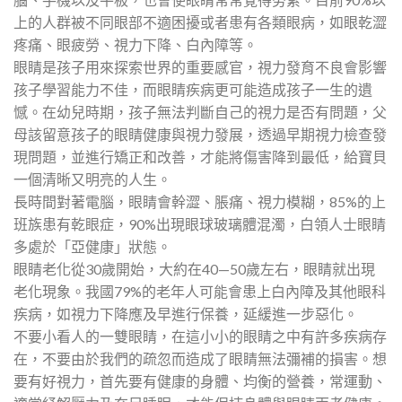
上的人群被不同眼部不適困擾或者患有各類眼病，如眼乾澀
疼痛、眼疲勞、視力下降、白內障等。
眼睛是孩子用來探索世界的重要感官，視力發育不良會影響
孩子學習能力不佳，而眼睛疾病更可能造成孩子一生的遺
憾。在幼兒時期，孩子無法判斷自己的視力是否有問題，父
母該留意孩子的眼睛健康與視力發展，透過早期視力檢查發
現問題，並進行矯正和改善，才能將傷害降到最低，給寶貝
一個清晰又明亮的人生。
長時間對著電腦，眼睛會幹澀、脹痛、視力模糊，85%的上
班族患有乾眼症，90%出現眼球玻璃體混濁，白領人士眼睛
多處於「亞健康」狀態。
眼睛老化從30歲開始，大約在40—50歲左右，眼睛就出現
老化現象。我國79%的老年人可能會患上白內障及其他眼科
疾病，如視力下降應及早進行保養，延緩進一步惡化。
不要小看人的一雙眼睛，在這小小的眼睛之中有許多疾病存
在，不要由於我們的疏忽而造成了眼睛無法彌補的損害。想
要有好視力，首先要有健康的身體、均衡的營養，常運動、